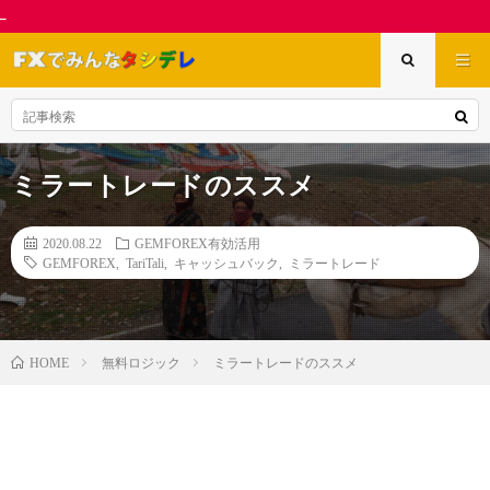
【アワード中間発
ミラートレードのススメ
2020.08.22
GEMFOREX有効活用
GEMFOREX
,
TariTali
,
キャッシュバック
,
ミラートレード
無料ロジック
ミラートレードのススメ
HOME