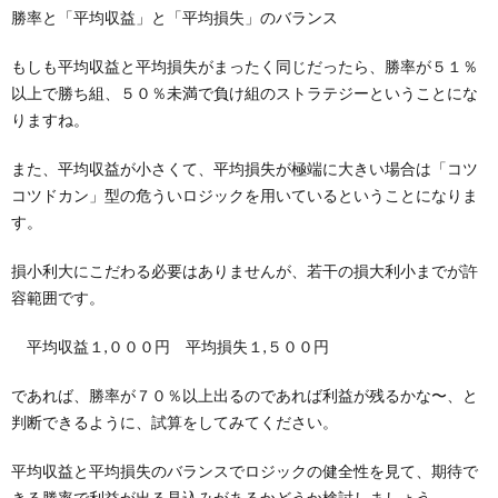
勝率と「平均収益」と「平均損失」のバランス
もしも平均収益と平均損失がまったく同じだったら、勝率が５１％
以上で勝ち組、５０％未満で負け組のストラテジーということにな
りますね。
また、平均収益が小さくて、平均損失が極端に大きい場合は「コツ
コツドカン」型の危ういロジックを用いているということになりま
す。
損小利大にこだわる必要はありませんが、若干の損大利小までが許
容範囲です。
平均収益１,０００円 平均損失１,５００円
であれば、勝率が７０％以上出るのであれば利益が残るかな〜、と
判断できるように、試算をしてみてください。
平均収益と平均損失のバランスでロジックの健全性を見て、期待で
きる勝率で利益が出る見込みがあるかどうか検討しましょう。