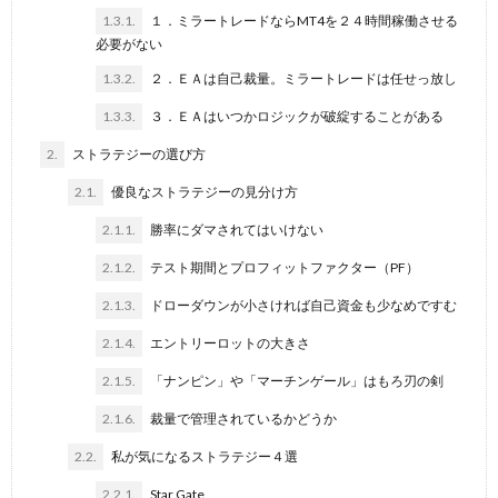
1.3.1.
１．ミラートレードならMT4を２４時間稼働させる
必要がない
1.3.2.
２．ＥＡは自己裁量。ミラートレードは任せっ放し
1.3.3.
３．ＥＡはいつかロジックが破綻することがある
2.
ストラテジーの選び方
2.1.
優良なストラテジーの見分け方
2.1.1.
勝率にダマされてはいけない
2.1.2.
テスト期間とプロフィットファクター（PF）
2.1.3.
ドローダウンが小さければ自己資金も少なめですむ
2.1.4.
エントリーロットの大きさ
2.1.5.
「ナンピン」や「マーチンゲール」はもろ刃の剣
2.1.6.
裁量で管理されているかどうか
2.2.
私が気になるストラテジー４選
2.2.1.
Star Gate