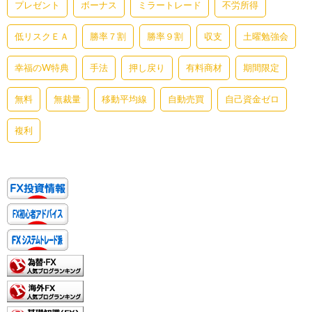
プレゼント
ボーナス
ミラートレード
不労所得
低リスクＥＡ
勝率７割
勝率９割
収支
土曜勉強会
幸福のW特典
手法
押し戻り
有料商材
期間限定
無料
無裁量
移動平均線
自動売買
自己資金ゼロ
複利