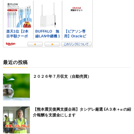
最近の投稿
２０２６年７月収支（自動売買）
【熊本震災復興支援企画】タシデレ厳選 EA３本＋α の紹
介報酬を支援金にします