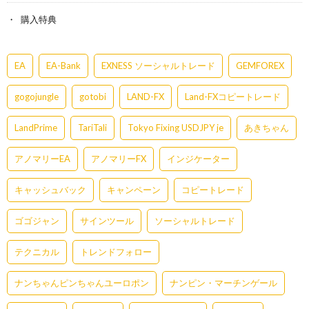
購入特典
EA
EA-Bank
EXNESS ソーシャルトレード
GEMFOREX
gogojungle
gotobi
LAND-FX
Land-FXコピートレード
LandPrime
TariTali
Tokyo Fixing USDJPY je
あきちゃん
アノマリーEA
アノマリーFX
インジケーター
キャッシュバック
キャンペーン
コピートレード
ゴゴジャン
サインツール
ソーシャルトレード
テクニカル
トレンドフォロー
ナンちゃんピンちゃんユーロポン
ナンピン・マーチンゲール