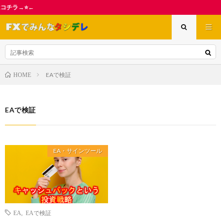
【アワード中
EAで検証
HOME
EAで検証
EA・サインツール
EA
,
EAで検証