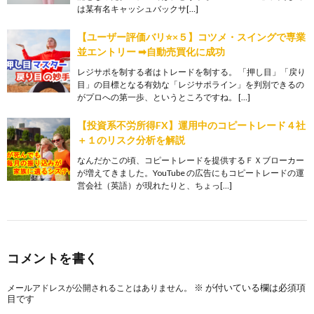
は某有名キャッシュバックサ[…]
【ユーザー評価バリ⭐️×５】コツメ・スイングで専業
並エントリー ➡︎自動売買化に成功
レジサポを制する者はトレードを制する。 「押し目」「戻り
目」の目標となる有効な「レジサポライン」を判別できるの
がプロへの第一歩、というところですね。 […]
【投資系不労所得FX】運用中のコピートレード４社
＋１のリスク分析を解説
なんだかこの頃、コピートレードを提供するＦＸブローカー
が増えてきました。YouTube の広告にもコピートレードの運
営会社（英語）が現れたりと、ちょっ[…]
コメントを書く
※
が付いている欄は必須項
メールアドレスが公開されることはありません。
目です