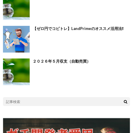
【ゼロ円でコピトレ】LandPrimeのオススメ活用法❗️
２０２６年５月収支（自動売買）