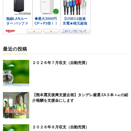
最近の投稿
２０２６年７月収支（自動売買）
【熊本震災復興支援企画】タシデレ厳選 EA３本＋α の紹
介報酬を支援金にします
２０２６年６月収支（自動売買）