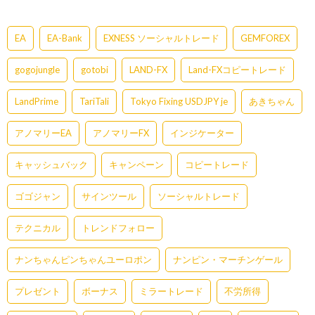
EA
EA-Bank
EXNESS ソーシャルトレード
GEMFOREX
gogojungle
gotobi
LAND-FX
Land-FXコピートレード
LandPrime
TariTali
Tokyo Fixing USDJPY je
あきちゃん
アノマリーEA
アノマリーFX
インジケーター
キャッシュバック
キャンペーン
コピートレード
ゴゴジャン
サインツール
ソーシャルトレード
テクニカル
トレンドフォロー
ナンちゃんピンちゃんユーロポン
ナンピン・マーチンゲール
プレゼント
ボーナス
ミラートレード
不労所得