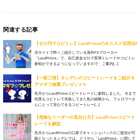
関連する記事
【ゼロ円でコピトレ】LandPrimeのオススメ活用法❗️
当サイトで時々ご紹介している海外FXブローカー
「LandPrime」で、自己資金ゼロで実弾トレードやコピトレ
参戦ができるようになっていますので、ご案内[…]
【一挙三得】タシデレのコピートレードをご紹介＆
アマギフ抽選プレゼント✨
先月からLandPrimeコピートレードに参戦しました。 今まで
何度もコピトレで失敗してきた私の経験から、フォロワーさ
んにとって安心できるコピートレー[…]
【危険なリーダーの見分け方】LandPrimeコピート
レードを解説
先月からLandPrimeの口座でキャッシュバックのご提供が可
能となったタシデレでは、どうやら「LandPrime」に関して