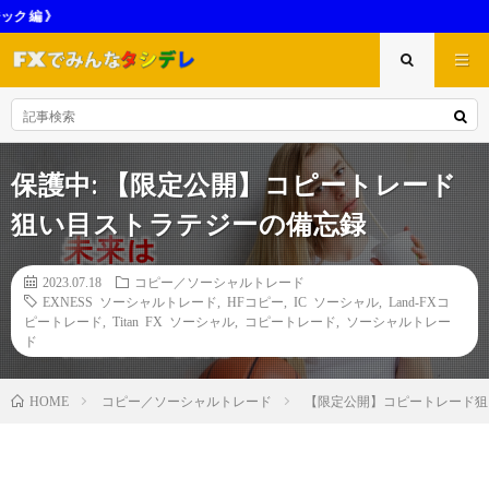
【半裁量EA】売れるべくして売
保護中: 【限定公開】コピートレード
狙い目ストラテジーの備忘録
2023.07.18
コピー／ソーシャルトレード
EXNESS ソーシャルトレード
,
HFコピー
,
IC ソーシャル
,
Land-FXコ
ピートレード
,
Titan FX ソーシャル
,
コピートレード
,
ソーシャルトレー
ド
コピー／ソーシャルトレード
【限定公開】コピートレード狙
HOME