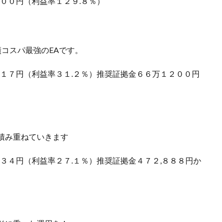
８００円（利益率１２９.８％）
コスパ最強のEAです。
２１７円（利益率３１.２％）推奨証拠金６６万１２００円
積み重ねていきます
２３４円（利益率２７.１％）推奨証拠金４７２,８８８円か