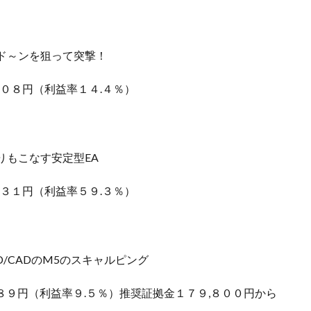
ド～ンを狙って突撃！
１０８円（利益率１４.４％）
りもこなす安定型EA
８３１円（利益率５９.３％）
/CADのM5のスキャルピング
８９円（利益率９.５％）推奨証拠金１７９,８００円から