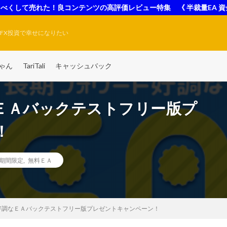
べくして売れた！良コンテンツの高評価レビュー特集 《 半裁量EA 資
FX投資で幸せになりたい
ゃん
TariTali
キャッシュバック
ＥＡバックテストフリー版プ
！
期間限定
,
無料ＥＡ
好調なＥＡバックテストフリー版プレゼントキャンペーン！