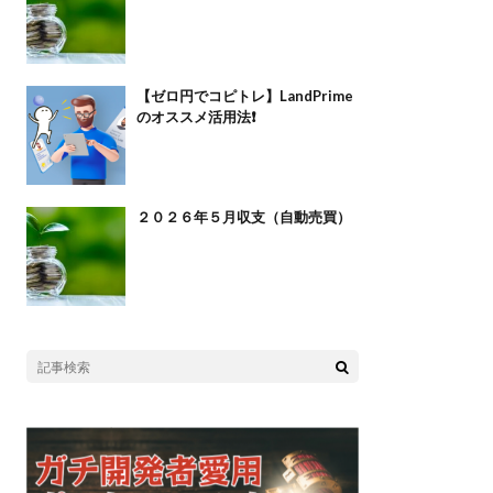
【ゼロ円でコピトレ】LandPrime
のオススメ活用法❗️
２０２６年５月収支（自動売買）