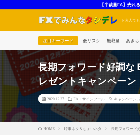
【半裁量EA】売れる
ド素人でも
注目キーワード
低リスク
無裁量
あきち
長期フォワード好調な
レゼントキャンペーン
2020.12.27
EA・サインツール
キャンペーン
,
時事ネタ＆ちょいネタ
長期フォワード
HOME