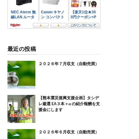
最近の投稿
２０２６年７月収支（自動売買）
【熊本震災復興支援企画】タシデ
レ厳選 EA３本＋α の紹介報酬を支
援金にします
２０２６年６月収支（自動売買）