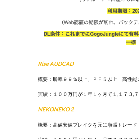
Rise AUDCAD
概要：勝率９９％以上、ＰＦ５以上 高性能
実績：１００万円が１年１ヶ月で１,１７３,
NEKONEKO 2
概要：高値安値ブレイクを元に順張トレード