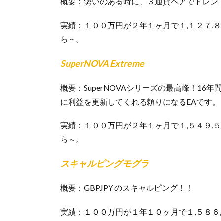
概要：勢いのある時に、３通貨ペアでトレン
実績：１００万円が２年１ヶ月で１,１２７,
ら～。
SuperNOVA Extreme
概要：SuperNOVAシリーズの最高峰！1
に利益を更新してくれる頼りになるEAです。
実績：１００万円が２年１ヶ月で１,５４９,
ら～。
スキャルピングモグラ
概要：GBPJPY のスキャルピング！！
実績：１００万円が１年１０ヶ月で１,５８６