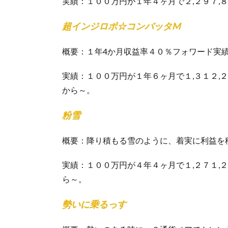
実績：１００万円が１年４ヶ月で２,２９７,
超インジロボ☆コンバッタM
概要：１年4か月収益率４０％フォワード実績
実績：１００万円が１年６ヶ月で１,３１２,
から～。
粉雪
概要：降り積もる雪のように、着実に利益を
実績：１００万円が４年４ヶ月で１,２７１,
ら～。
勢いに乗るっす