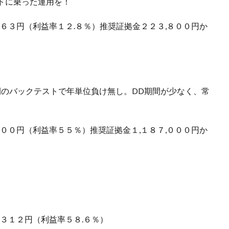
ドに乗った運用を！
８６３円（利益率１２.８％）推奨証拠金２２３,８００円か
6年間のバックテストで年単位負け無し。DD期間が少なく、常
５００円（利益率５５％）推奨証拠金１,１８７,０００円か
,３１２円（利益率５８.６％）