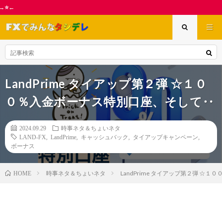
【アワード中間発表
LandPrime タイアップ第２弾 ☆１０
０％入金ボーナス特別口座、そして‥
2024.09.29
時事ネタ＆ちょいネタ
LAND-FX
,
LandPrime
,
キャッシュバック
,
タイアップキャンペーン
,
ボーナス
時事ネタ＆ちょいネタ
LandPrime タイアップ第２弾 ☆
HOME