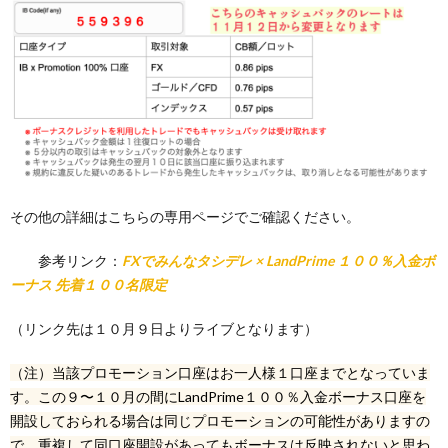
その他の詳細はこちらの専用ページでご確認ください。
参考リンク：
FXでみんなタシデレ × LandPrime １００％入金ボ
ーナス 先着１００名限定
（リンク先は１０月９日よりライブとなります）
（注）当該プロモーション口座はお一人様１口座までとなっていま
す。この９〜１０月の間にLandPrime１００％入金ボーナス口座を
開設しておられる場合は同じプロモーションの可能性がありますの
で、重複して同口座開設があってもボーナスは反映されないと思わ