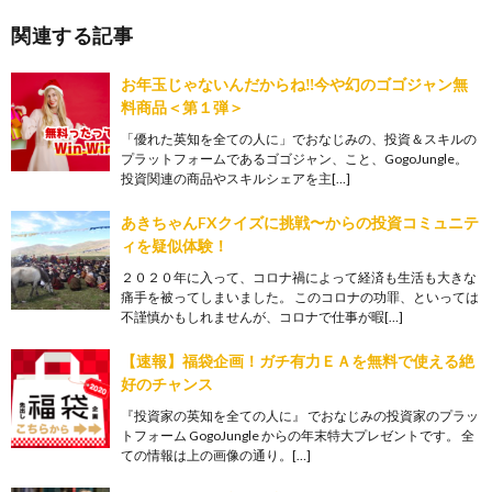
関連する記事
お年玉じゃないんだからね‼️今や幻のゴゴジャン無
料商品＜第１弾＞
「優れた英知を全ての人に」でおなじみの、投資＆スキルの
プラットフォームであるゴゴジャン、こと、GogoJungle。
投資関連の商品やスキルシェアを主[…]
あきちゃんFXクイズに挑戦〜からの投資コミュニテ
ィを疑似体験！
２０２０年に入って、コロナ禍によって経済も生活も大きな
痛手を被ってしまいました。 このコロナの功罪、といっては
不謹慎かもしれませんが、コロナで仕事が暇[…]
【速報】福袋企画！ガチ有力ＥＡを無料で使える絶
好のチャンス
『投資家の英知を全ての人に』 でおなじみの投資家のプラッ
トフォーム GogoJungle からの年末特大プレゼントです。 全
ての情報は上の画像の通り。[…]