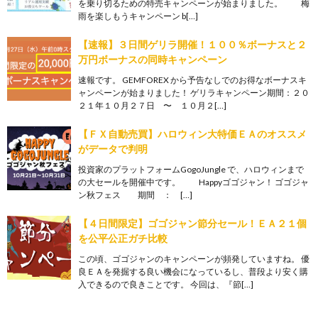
を乗り切るための特売キャンペーンが始まりました。 梅
雨を楽しもうキャンペーン b[…]
【速報】３日間ゲリラ開催！１００％ボーナスと２
万円ボーナスの同時キャンペーン
速報です。 GEMFOREX から予告なしでのお得なボーナスキ
ャンペーンが始まりました！ ゲリラキャンペーン期間：２０
２１年１０月２７日 〜 １０月２[…]
【ＦＸ自動売買】ハロウィン大特価ＥＡのオススメ
がデータで判明
投資家のプラットフォームGogoJungle で、ハロウィンまで
の大セールを開催中です。 Happyゴゴジャン！ ゴゴジャ
ン秋フェス 期間 ： […]
【４日間限定】ゴゴジャン節分セール！ＥＡ２１個
を公平公正ガチ比較
この頃、ゴゴジャンのキャンペーンが頻発していますね。 優
良ＥＡを発掘する良い機会になっているし、普段より安く購
入できるので良きことです。 今回は、『節[…]