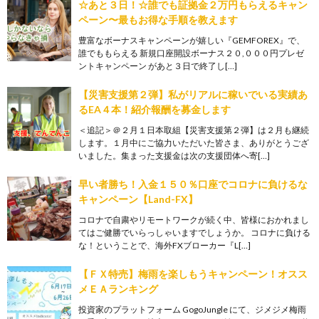
☆あと３日！☆誰でも証拠金２万円もらえるキャン
ペーン〜最もお得な手順を教えます
豊富なボーナスキャンペーンが嬉しい『GEMFOREX』で、
誰でももらえる 新規口座開設ボーナス２０,０００円プレゼ
ントキャンペーン があと３日で終了し[…]
【災害支援第２弾】私がリアルに稼いでいる実績あ
るEA４本！紹介報酬を募金します
＜追記＞＠２月１日本取組【災害支援第２弾】は２月も継続
します。１月中にご協力いただいた皆さま、ありがとうござ
いました。集まった支援金は次の支援団体へ寄[…]
早い者勝ち！入金１５０％口座でコロナに負けるな
キャンペーン【Land-FX】
コロナで自粛やリモートワークが続く中、皆様におかれまし
てはご健勝でいらっしゃいますでしょうか。 コロナに負ける
な！ということで、海外FXブローカー『L[…]
【ＦＸ特売】梅雨を楽しもうキャンペーン！オスス
メＥＡランキング
投資家のプラットフォーム GogoJungle にて、ジメジメ梅雨