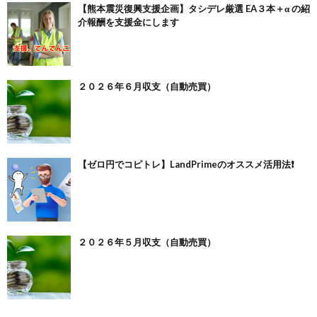
【熊本震災復興支援企画】タシデレ厳選 EA３本＋α の紹
介報酬を支援金にします
２０２６年６月収支（自動売買）
【ゼロ円でコピトレ】LandPrimeのオススメ活用法❗️
２０２６年５月収支（自動売買）