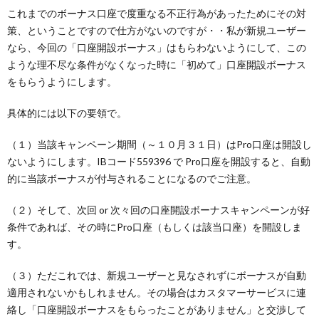
これまでのボーナス口座で度重なる不正行為があったためにその対
策、ということですので仕方がないのですが・・私が新規ユーザー
なら、今回の「口座開設ボーナス」はもらわないようにして、この
ような理不尽な条件がなくなった時に「初めて」口座開設ボーナス
をもらうようにします。
具体的には以下の要領で。
（１）当該キャンペーン期間（～１０月３１日）はPro口座は開設し
ないようにします。IBコード559396 で Pro口座を開設すると、自動
的に当該ボーナスが付与されることになるのでご注意。
（２）そして、次回 or 次々回の口座開設ボーナスキャンペーンが好
条件であれば、その時にPro口座（もしくは該当口座）を開設しま
す。
（３）ただこれでは、新規ユーザーと見なされずにボーナスが自動
適用されないかもしれません。その場合はカスタマーサービスに連
絡し「口座開設ボーナスをもらったことがありません」と交渉して