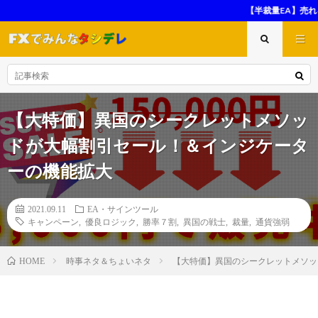
【半裁量EA】売れるべくして売れた！良コンテンツの高評価レ
【大特価】異国のシークレットメソッ
ドが大幅割引セール！＆インジケータ
ーの機能拡大
2021.09.11
EA・サインツール
キャンペーン
,
優良ロジック
,
勝率７割
,
異国の戦士
,
裁量
,
通貨強弱
時事ネタ＆ちょいネタ
【大特価】異国のシークレットメソッ
HOME