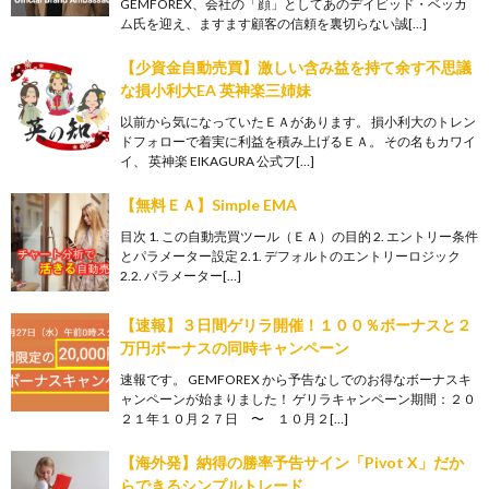
GEMFOREX、会社の「顔」としてあのデイビッド・ベッカ
ム氏を迎え、ますます顧客の信頼を裏切らない誠[…]
【少資金自動売買】激しい含み益を持て余す不思議
な損小利大EA 英神楽三姉妹
以前から気になっていたＥＡがあります。 損小利大のトレン
ドフォローで着実に利益を積み上げるＥＡ。 その名もカワイ
イ、 英神楽 EIKAGURA 公式フ[…]
【無料ＥＡ】Simple EMA
目次 1. この自動売買ツール（ＥＡ）の目的 2. エントリー条件
とパラメーター設定 2.1. デフォルトのエントリーロジック
2.2. パラメーター[…]
【速報】３日間ゲリラ開催！１００％ボーナスと２
万円ボーナスの同時キャンペーン
速報です。 GEMFOREX から予告なしでのお得なボーナスキ
ャンペーンが始まりました！ ゲリラキャンペーン期間：２０
２１年１０月２７日 〜 １０月２[…]
【海外発】納得の勝率予告サイン「Pivot X」だか
らできるシンプルトレード