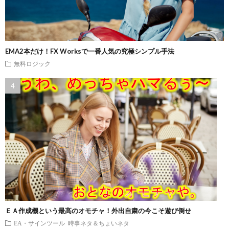
EMA2本だけ！FX Worksで一番人気の究極シンプル手法
無料ロジック
ＥＡ作成機という最高のオモチャ！外出自粛の今こそ遊び倒せ
EA・サインツール
時事ネタ＆ちょいネタ