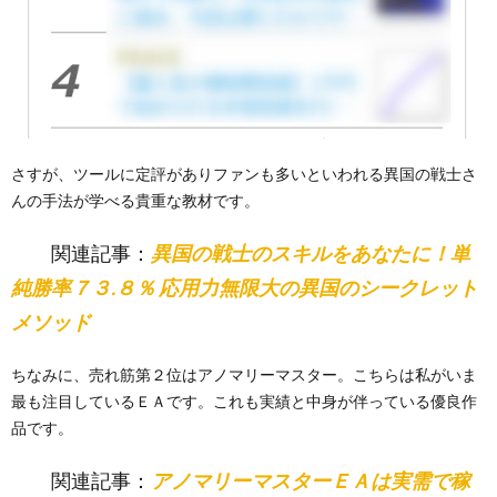
さすが、ツールに定評がありファンも多いといわれる異国の戦士さ
んの手法が学べる貴重な教材です。
関連記事：
異国の戦士のスキルをあなたに！単
純勝率７３.８％ 応用力無限大の異国のシークレット
メソッド
ちなみに、売れ筋第２位はアノマリーマスター。こちらは私がいま
最も注目しているＥＡです。これも実績と中身が伴っている優良作
品です。
関連記事：
アノマリーマスターＥＡは実需で稼