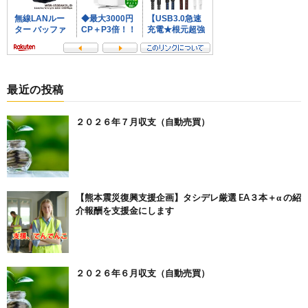
最近の投稿
２０２６年７月収支（自動売買）
【熊本震災復興支援企画】タシデレ厳選 EA３本＋α の紹
介報酬を支援金にします
２０２６年６月収支（自動売買）