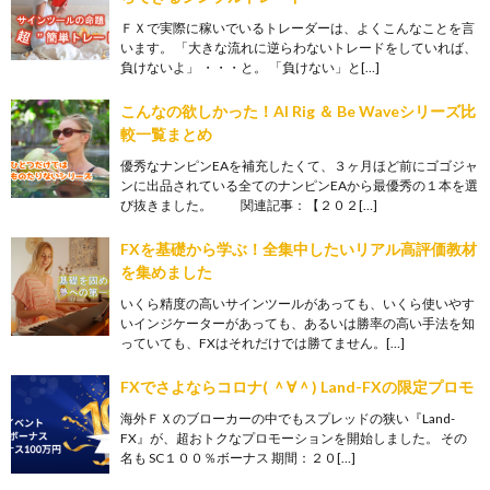
ＦＸで実際に稼いでいるトレーダーは、よくこんなことを言
います。 「大きな流れに逆らわないトレードをしていれば、
負けないよ」 ・・・と。 「負けない」と[…]
こんなの欲しかった！AI Rig ＆ Be Waveシリーズ比
較一覧まとめ
優秀なナンピンEAを補充したくて、３ヶ月ほど前にゴゴジャ
ンに出品されている全てのナンピンEAから最優秀の１本を選
び抜きました。 関連記事：【２０２[…]
FXを基礎から学ぶ！全集中したいリアル高評価教材
を集めました
いくら精度の高いサインツールがあっても、いくら使いやす
いインジケーターがあっても、あるいは勝率の高い手法を知
っていても、FXはそれだけでは勝てません。[…]
FXでさよならコロナ( ＾∀＾) Land-FXの限定プロモ
海外ＦＸのブローカーの中でもスプレッドの狭い『Land-
FX』が、超おトクなプロモーションを開始しました。 その
名も SC１００％ボーナス 期間：２０[…]