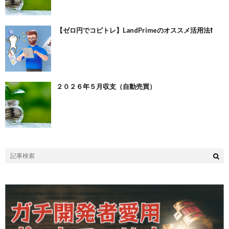
【ゼロ円でコピトレ】LandPrimeのオススメ活用法❗️
２０２６年５月収支（自動売買）