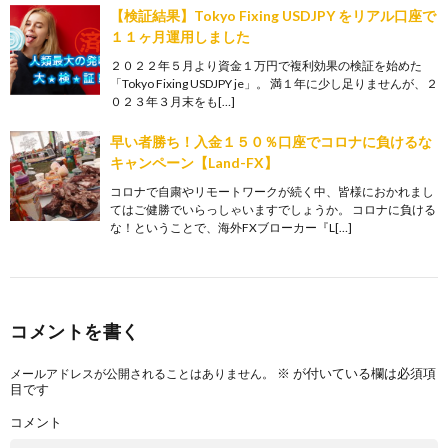
【検証結果】Tokyo Fixing USDJPY をリアル口座で
１１ヶ月運用しました
２０２２年５月より資金１万円で複利効果の検証を始めた
「Tokyo Fixing USDJPY je」。 満１年に少し足りませんが、２
０２３年３月末をも[…]
早い者勝ち！入金１５０％口座でコロナに負けるな
キャンペーン【Land-FX】
コロナで自粛やリモートワークが続く中、皆様におかれまし
てはご健勝でいらっしゃいますでしょうか。 コロナに負ける
な！ということで、海外FXブローカー『L[…]
コメントを書く
※
が付いている欄は必須項
メールアドレスが公開されることはありません。
目です
コメント