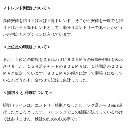
＜トレンド判定について＞
高値安値を切り上げれば上昇トレンド、そこから安値を一度でも切
り下げたら下降トレンドとして、順張りエントリーであったかどう
かの判定もオプションに入れています。
＜上位足の環境について＞
また、上位足の環境を見る代わりに８０ＥＭＡの移動平均線を表示
させました。１５分足チャートの８０ＥＭＡは、１時間足の２０Ｅ
ＭＡと仮定しています。８０ＥＭＡの傾きに対して順張りになって
いるかどうかも、合わせて記録し集計しました。
＜損切り と 利確について＞
損切りラインは、エントリー根拠となったローソク足から３pips逆
行したところとします。（ロジックでこの値幅が決まっているわけ
ではありません。検証のための決め事です）