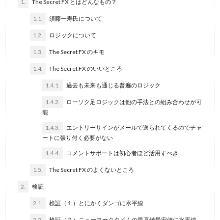
1.
The Secret FX とはどんなもの？
1.1.
須藤一寿氏について
1.2.
ロジックについて
1.3.
The Secret FX のキモ
1.4.
The Secret FX のいいところ
1.4.1.
過去も未来も通じる普遍のロジック
1.4.2.
ローソク足ロジックは他の手法との組み合わせが可
能
1.4.3.
エントリーサインがメールで送られてくるのでチャ
ートに張り付く必要がない
1.4.4.
コメントサポートは初心者ほど活用すべき
1.5.
The Secret FX のよくないところ
2.
検証
2.1.
検証（１）とにかくダンゴに水平線
2.2.
検証（２）ニューヨークタイムの最高値最安値に水平線