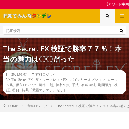
【アワード中間発表記念】夏休み先取
The Secret FX 検証で勝率７７％！本
当の魅力は〇〇だった
2021.01.07
有料ロジック
The Secret FX
,
ザ・シークレットFX
,
バイナリーオプション
,
ローソ
ク足
,
優良ロジック
,
勝率７割
,
勝率９割
,
手法
,
有料商材
,
期間限定
,
検
証
,
特典
,
特典「裁量マシマシ」セット
有料ロジック
The Secret FX 検証で勝率７７％！本当の魅
HOME