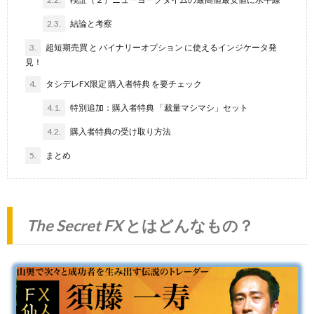
2.3.
結論と考察
3.
超短期売買 と バイナリーオプション に使えるインジケータ発
見！
4.
タシデレFX限定 購入者特典 を要チェック
4.1.
特別追加：購入者特典 「裁量マシマシ」セット
4.2.
購入者特典の受け取り方法
5.
まとめ
The Secret FX
とはどんなもの？