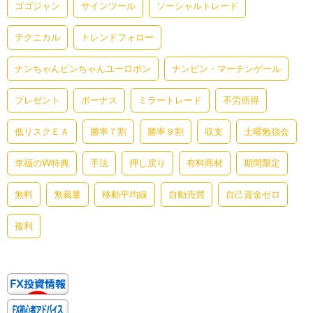
ゴゴジャン
サインツール
ソーシャルトレード
テクニカル
トレンドフォロー
ナンちゃんピンちゃんユーロポン
ナンピン・マーチンゲール
プレゼント
ボーナス
ミラートレード
不労所得
低リスクＥＡ
勝率７割
勝率９割
収支
土曜勉強会
幸福のW特典
手法
押し戻り
有料商材
期間限定
無料
無裁量
移動平均線
自動売買
自己資金ゼロ
複利