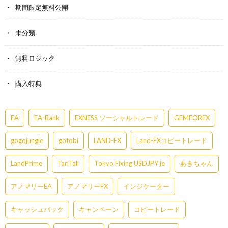
期間限定無料公開
未分類
無料ロジック
購入特典
EA
EA-Bank
EXNESS ソーシャルトレード
GEMFOREX
gogojungle
gotobi
LAND-FX
Land-FXコピートレード
LandPrime
TariTali
Tokyo Fixing USDJPY je
あきちゃん
アノマリーEA
アノマリーFX
インジケーター
キャッシュバック
キャンペーン
コピートレード