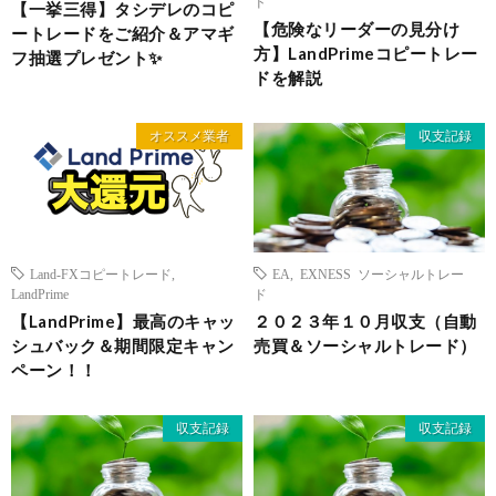
ド
【一挙三得】タシデレのコピ
【危険なリーダーの見分け
ートレードをご紹介＆アマギ
方】LandPrimeコピートレー
フ抽選プレゼント✨
ドを解説
オススメ業者
収支記録
Land-FXコピートレード
,
EA
,
EXNESS ソーシャルトレー
LandPrime
ド
【LandPrime】最高のキャッ
２０２３年１０月収支（自動
シュバック＆期間限定キャン
売買＆ソーシャルトレード）
ペーン！！
収支記録
収支記録