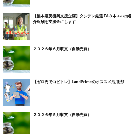
【熊本震災復興支援企画】タシデレ厳選 EA３本＋α の紹
介報酬を支援金にします
２０２６年６月収支（自動売買）
【ゼロ円でコピトレ】LandPrimeのオススメ活用法❗️
２０２６年５月収支（自動売買）