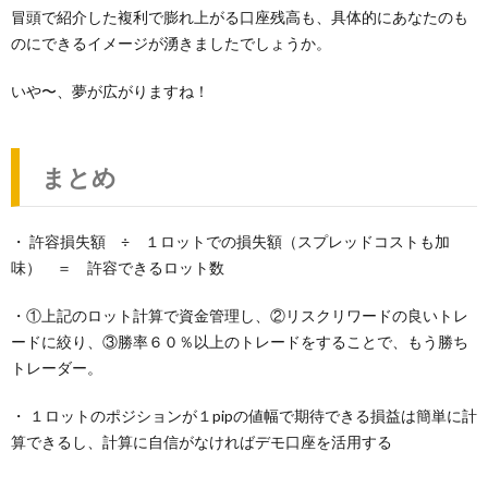
冒頭で紹介した複利で膨れ上がる口座残高も、具体的にあなたのも
のにできるイメージが湧きましたでしょうか。
いや〜、夢が広がりますね！
まとめ
・ 許容損失額 ÷ １ロットでの損失額（スプレッドコストも加
味） ＝ 許容できるロット数
・①上記のロット計算で資金管理し、②リスクリワードの良いトレ
ードに絞り、③勝率６０％以上のトレードをすることで、もう勝ち
トレーダー。
・ １ロットのポジションが１pipの値幅で期待できる損益は簡単に計
算できるし、計算に自信がなければデモ口座を活用する