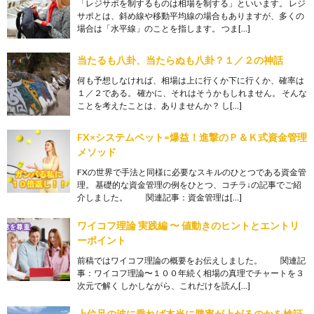
「レジサポを制するものは相場を制する」といいます。 レジ
サポとは、斜め線や移動平均線の場合もありますが、多くの
場合は「水平線」のことを指します。 つま[…]
当たるも八卦、当たらぬも八卦？１／２の神話
何も予想しなければ、相場は上に行くか下に行くか、確率は
１／２である。 確かに、それはそうかもしれません。 そんな
ことを考えたことは、ありませんか？ し[…]
FX×システムベット=爆益！進撃のＰ＆Ｋ式資金管理
メソッド
FXの世界で手法と同様に必要なスキルのひとつである資金管
理。 基礎的な資金管理の例をひとつ、コチラ↓の記事でご紹
介しました。 関連記事：資金管理は[…]
ワイコフ理論 実践編 〜 値動きのヒントとエントリ
ーポイント
前稿ではワイコフ理論の概要をお伝えしました。 関連記
事：ワイコフ理論〜１００年続く相場の真理でチャートを３
次元で解く しかしながら、これだけを読ん[…]
上位足の波に乗れば本当に勝率が上がるのかを検証