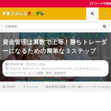
【アワード中間発表記念】夏休み先取
資金管理は算数で上等！勝ちトレーダ
ーになるための簡単な３ステップ
2020.02.06
テクニカル
アセットマネジメント
,
ポジションサイジング
,
リスクマネジメント
,
リスクリワード
,
ロット調整
,
複利
,
資金管理
テクニカル
資金管理は算数で上等！勝ちトレーダーになるた
HOME