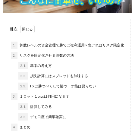
目次
1.
算数レベルの資金管理で勝てば複利運用 × 負ければリスク限定化
2.
リスクを限定化させる算数の方法
2.1.
基本の考え方
2.2.
損失計算にはスプレッドも加味する
2.3.
FXは勝つべくして勝つ！才能は要らない
3.
１ロット１pipsは何円になる？
3.1.
計算してみる
3.2.
デモ口座で簡単確実に
4.
まとめ