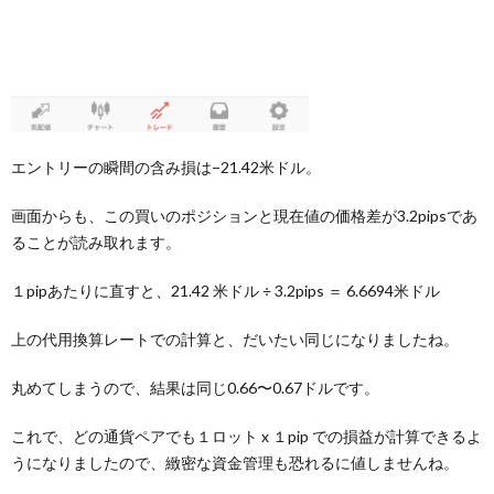
エントリーの瞬間の含み損は−21.42米ドル。
画面からも、この買いのポジションと現在値の価格差が3.2pipsであ
ることが読み取れます。
１pipあたりに直すと、21.42 米ドル ÷ 3.2pips ＝ 6.6694米ドル
上の代用換算レートでの計算と、だいたい同じになりましたね。
丸めてしまうので、結果は同じ0.66〜0.67ドルです。
これで、どの通貨ペアでも１ロット x １pip での損益が計算できるよ
うになりましたので、緻密な資金管理も恐れるに値しませんね。