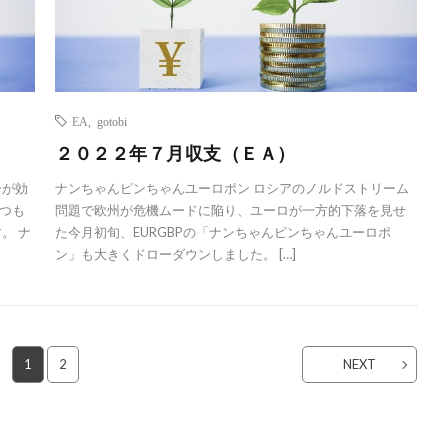
EA
,
gotobi
２０２２年７月収支（ＥＡ）
ーが効
ナンちゃんピンちゃんユーロポン ロシアのノルドストリーム
つも
問題で欧州が危機ムードに陥り、ユーロが一方的下落を見せ
。 ナ
た今月初旬、EURGBPの「ナンちゃんピンちゃんユーロポ
ン」も大きくドローダウンしました。 […]
1
2
NEXT