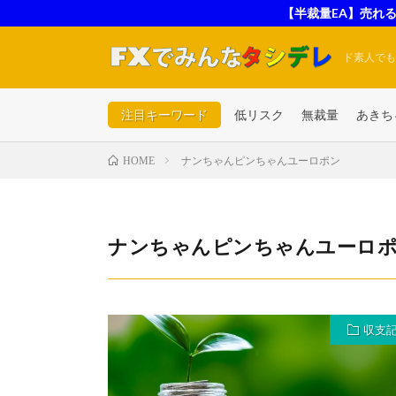
【半裁量EA】売れる
ド素人でも
注目キーワード
低リスク
無裁量
あきち
ナンちゃんピンちゃんユーロポン
HOME
ナンちゃんピンちゃんユーロ
収支