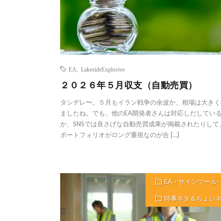
EA
,
LakesideExplosive
２０２６年５月収支（自動売買）
タシデレ〜。５月もイラン戦争の余波か、相場は大きく
ましたね。でも、他のEA開発者さんは対応しだしてい
か、SNSでは良さげな自動売買成果が掲載されたりして
ポートフォリオがロング重視なのが合 […]
EA・サインツール
時事ネタ＆ちょい