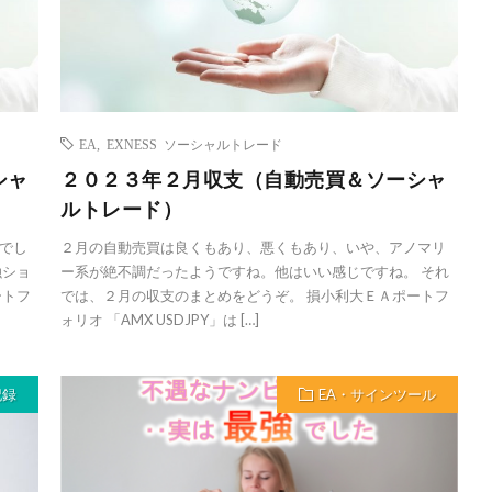
EA
,
EXNESS ソーシャルトレード
シャ
２０２３年２月収支（自動売買＆ソーシャ
ルトレード）
でし
２月の自動売買は良くもあり、悪くもあり、いや、アノマリ
融ショ
ー系が絶不調だったようですね。他はいい感じですね。 それ
ートフ
では、２月の収支のまとめをどうぞ。 損小利大ＥＡポートフ
ォリオ 「AMX USDJPY」は […]
記録
EA・サインツール