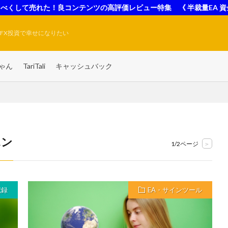
べくして売れた！良コンテンツの高評価レビュー特集 《 半裁量EA 資
FX投資で幸せになりたい
ゃん
TariTali
キャッシュバック
ポン
1/2ページ
>
記録
EA・サインツール