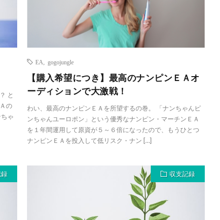
EA
,
gogojungle
【購入希望につき】最高のナンピンＥＡオ
ーディションで大激戦！
？ と
Ａの
わい、最高のナンピンＥＡを所望するの巻。 「ナンちゃんピ
ンちゃ
ンちゃんユーロポン」という優秀なナンピン・マーチンＥＡ
を１年間運用して原資が５～６倍になったので、もうひとつ
ナンピンＥＡを投入して低リスク・ナン […]
記録
収支記録