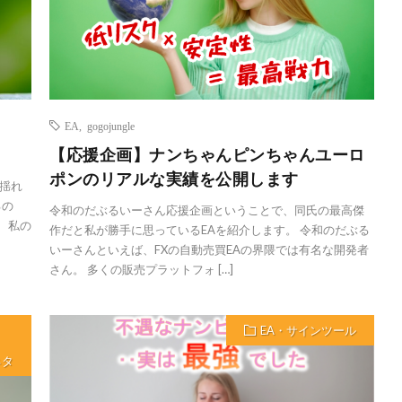
EA
,
gogojungle
【応援企画】ナンちゃんピンちゃんユーロ
ポンのリアルな実績を公開します
揺れ
るの
令和のだぶるいーさん応援企画ということで、同氏の最高傑
、私の
作だと私が勝手に思っているEAを紹介します。 令和のだぶる
いーさんといえば、FXの自動売買EAの界隈では有名な開発者
さん。 多くの販売プラットフォ […]
EA・サインツール
ネタ