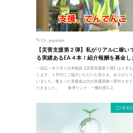
EA
,
gogojungle
【災害支援第２弾】私がリアルに稼い
る実績あるEA４本！紹介報酬を募金し
＜追記＞＠２月１日本取組【災害支援第２弾】は２月も
します。１月中にご協力いただいた皆さま、ありがとう
いました。集まった支援金は次の支援団体へ寄付させて
だきました。 参考リンク：一般社団 […]
収支