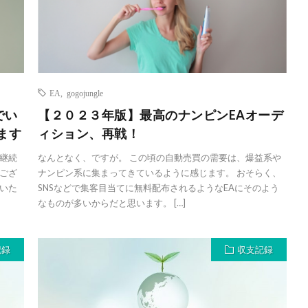
EA
,
gogojungle
でい
【２０２３年版】最高のナンピンEAオーデ
ます
ィション、再戦！
継続
なんとなく、ですが。 この頃の自動売買の需要は、爆益系や
ござ
ナンピン系に集まってきているように感じます。 おそらく、
いた
SNSなどで集客目当てに無料配布されるようなEAにそのよう
なものが多いからだと思います。 […]
記録
収支記録