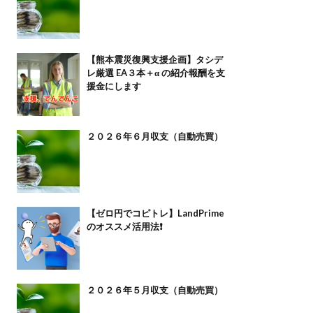
【熊本震災復興支援企画】タシデ
レ厳選 EA３本＋α の紹介報酬を支
援金にします
２０２６年６月収支（自動売買）
【ゼロ円でコピトレ】LandPrime
のオススメ活用法❗️
２０２６年５月収支（自動売買）