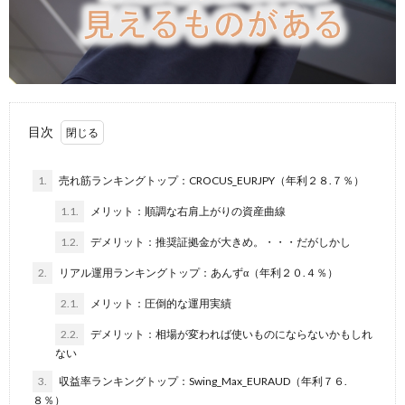
目次
1.
売れ筋ランキングトップ：CROCUS_EURJPY（年利２８.７％）
1.1.
メリット：順調な右肩上がりの資産曲線
1.2.
デメリット：推奨証拠金が大きめ。・・・だがしかし
2.
リアル運用ランキングトップ：あんずα（年利２０.４％）
2.1.
メリット：圧倒的な運用実績
2.2.
デメリット：相場が変われば使いものにならないかもしれ
ない
3.
収益率ランキングトップ：Swing_Max_EURAUD（年利７６.
８％）