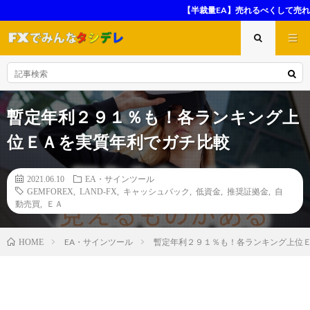
【半裁量EA】売れるべくして売れた！良コンテンツの高評価
暫定年利２９１％も！各ランキング上
位ＥＡを実質年利でガチ比較
2021.06.10
EA・サインツール
GEMFOREX
,
LAND-FX
,
キャッシュバック
,
低資金
,
推奨証拠金
,
自
動売買
,
ＥＡ
EA・サインツール
暫定年利２９１％も！各ランキング上位
HOME