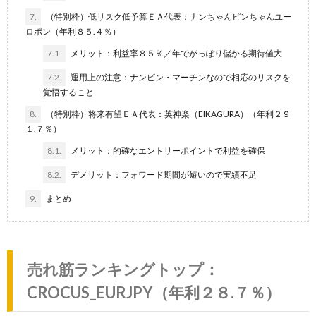
7.
（特別枠）低リスク低予算ＥＡ代表：ナンちゃんピンちゃんユー
ロポン（年利８５.４％）
7.1.
メリット：利益率８５％／年でがっぽり儲かる期待値大
7.2.
運用上の注意：ナンピン・マーチンなので相応のリスクを
覚悟すること
8.
（特別枠）将来有望ＥＡ代表：英神楽（EIKAGURA）（年利２９
１.７％）
8.1.
メリット：的確なエントリーポイントで利益を確保
8.2.
デメリット：フォワード期間が短いので実績不足
9.
まとめ
売れ筋ランキングトップ：
CROCUS_EURJPY（年利２８.７％）