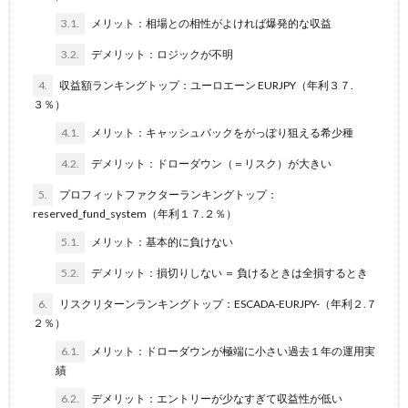
3.1.
メリット：相場との相性がよければ爆発的な収益
3.2.
デメリット：ロジックが不明
4.
収益額ランキングトップ：ユーロエーン EURJPY（年利３７.
３％）
4.1.
メリット：キャッシュバックをがっぽり狙える希少種
4.2.
デメリット：ドローダウン（＝リスク）が大きい
5.
プロフィットファクターランキングトップ：
reserved_fund_system（年利１７.２％）
5.1.
メリット：基本的に負けない
5.2.
デメリット：損切りしない ＝ 負けるときは全損するとき
6.
リスクリターンランキングトップ：ESCADA-EURJPY-（年利２.７
２％）
6.1.
メリット：ドローダウンが極端に小さい過去１年の運用実
績
6.2.
デメリット：エントリーが少なすぎて収益性が低い