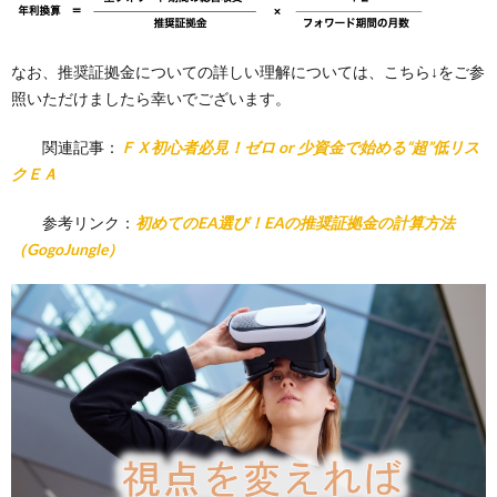
なお、推奨証拠金についての詳しい理解については、こちら↓をご参
照いただけましたら幸いでございます。
関連記事：
ＦＸ初心者必見！ゼロ or 少資金で始める“超”低リス
クＥＡ
参考リンク：
初めてのEA選び！EAの推奨証拠金の計算方法
（GogoJungle）